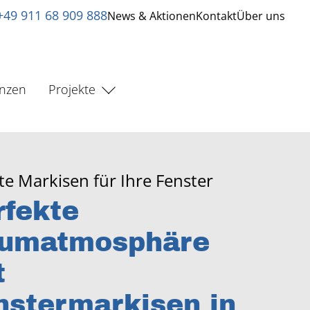
+49 911 68 909 888
News & Aktionen
Kontakt
Über uns
enzen
Projekte
e Markisen für Ihre Fenster
rfekte
umatmosphäre
t
nstermarkisen in