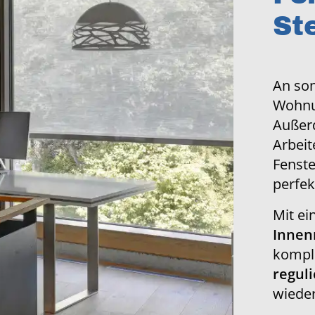
St
An son
Wohnu
Außer
Arbeit
Fenste
perfek
Mit ei
Innen
kompl
regul
wieder