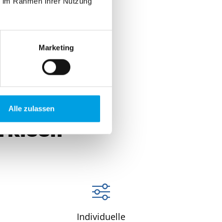
ie im Rahmen Ihrer Nutzung
Marketing
Alle zulassen
rkisen
Individuelle