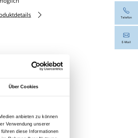
möglich
oduktdetails
Telefon
E-Mail
Über Cookies
 Medien anbieten zu können
hrer Verwendung unserer
 führen diese Informationen