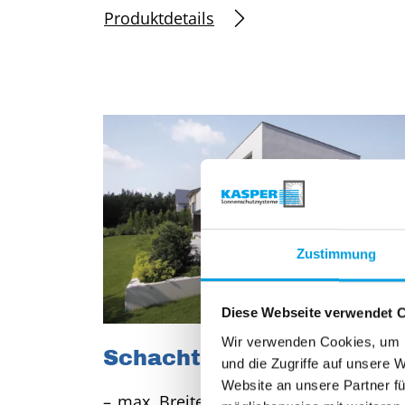
Produktdetails
Zustimmung
Diese Webseite verwendet 
Wir verwenden Cookies, um I
Schacht-System-Markise
und die Zugriffe auf unsere 
Website an unsere Partner fü
max. Breite: 4.000 mm