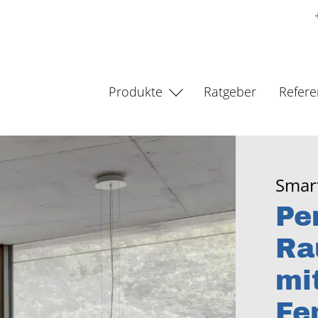
Produkte
Ratgeber
Refer
Smart
Pe
Ra
mi
Fe