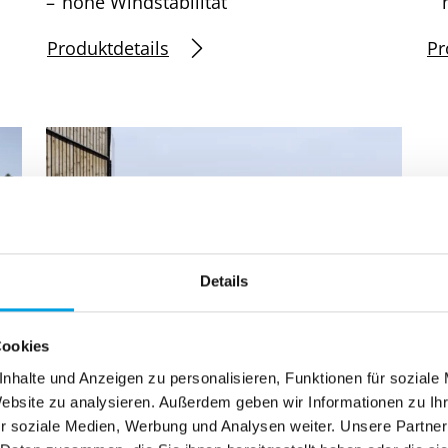
hohe Windstabilität
Produktdetails
Pr
Details
Cookies
nhalte und Anzeigen zu personalisieren, Funktionen für soziale
Basis-Markise
Website zu analysieren. Außerdem geben wir Informationen zu I
r soziale Medien, Werbung und Analysen weiter. Unsere Partner
max. Breite: 3.000 mm