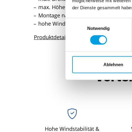
möglicherweise mit weiteren
max. Höhe: 4.500 mm
der Dienste gesammelt habe
Montage nach Fassadenfertigstellung
E
hohe Windstabilität bis 150 km/h
Notwendig
i
n
Produktdetails
w
i
l
l
Ablehnen
i
Vorte
g
u
n
g
s
a
u
s
Hohe Windstabilität &