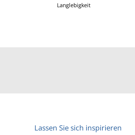
w
Langlebigkeit
a
h
l
Lassen Sie sich inspirieren