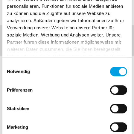
personalisieren, Funktionen für soziale Medien anbieten
zu können und die Zugriffe auf unsere Website zu
analysieren. Außerdem geben wir Informationen zu Ihrer
Verwendung unserer Website an unsere Partner für
soziale Medien, Werbung und Analysen weiter. Unsere
Jetzt unverbindliches Angebot anfordern!
Partner führen diese Informationen möglicherweise mit
weiteren Daten zusammen, die Sie ihnen bereitgestellt
haben oder die sie im Rahmen Ihrer Nutzung der Dienste
gesammelt haben.
E
Notwendig
i
n
w
Präferenzen
i
Bitte akzeptieren Sie die
Marketing
l
Cookies, damit Sie diesen Inhalt sehen
l
Statistiken
können.
i
g
Marketing
u