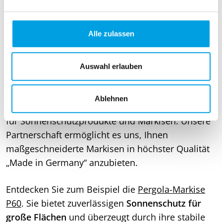
n
g
Lassen Sie sich inspirieren
s
Alle zulassen
a
Hochwertige Markisen von
u
WAREMA
s
Auswahl erlauben
w
a
Kasper Sonnenschutzsysteme arbeitet eng mit
Ablehnen
h
WAREMA zusammen,
dem führenden Hersteller
l
für Sonnenschutzprodukte und Markisen. Unsere
Partnerschaft ermöglicht es uns, Ihnen
maßgeschneiderte Markisen in höchster Qualität
„Made in Germany“ anzubieten.
Entdecken Sie zum Beispiel die
Pergola-Markise
P60
. Sie bietet zuverlässigen
Sonnenschutz für
große Flächen
und überzeugt durch ihre stabile