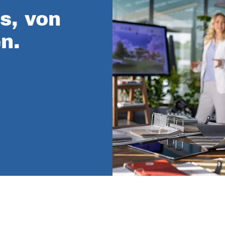
s, von
n.