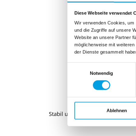
Diese Webseite verwendet 
Wir verwenden Cookies, um I
und die Zugriffe auf unsere 
Website an unsere Partner fü
möglicherweise mit weiteren
der Dienste gesammelt habe
Vo
E
Notwendig
i
n
w
i
l
l
Ablehnen
Stabil und langlebig
i
g
u