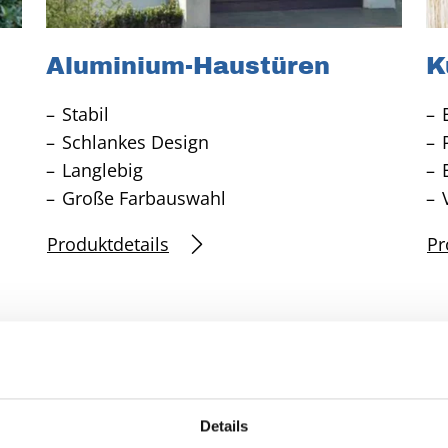
Aluminium-Haustüren
K
Stabil
Schlankes Design
Langlebig
Große Farbauswahl
Produktdetails
Pr
en Sie den Online-Konfigurator vo
Details