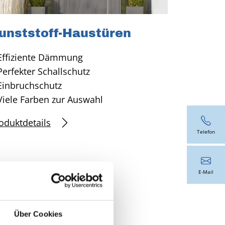
unststoff-Haustüren
Effiziente Dämmung
Perfekter Schallschutz
Einbruchschutz
Viele Farben zur Auswahl
oduktdetails
Telefon
E-Mail
n EGE
Über Cookies