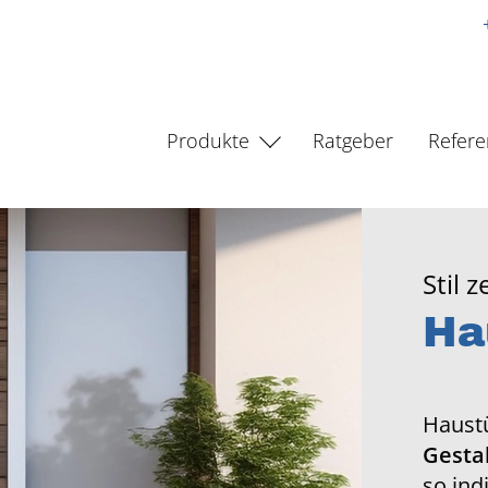
Produkte
Ratgeber
Refer
Stil 
Ha
Haustü
Gesta
so ind