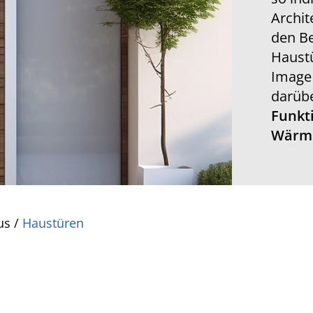
Archit
den B
Haustü
Image 
darübe
Funkti
Wärm
us
/
Haustüren