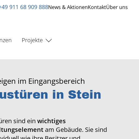
+49 911 68 909 888
News & Aktionen
Kontakt
Über uns
enzen
Projekte
zeigen im Eingangsbereich
ustüren in Stein
ren sind ein
wichtiges
ltungselement
am Gebäude. Sie sind
ividuell wie ihre Besitzer und