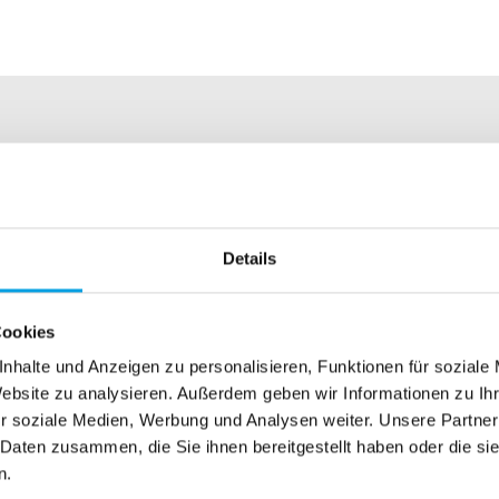
 500 x 500 cm
 400 x 500 cm
Details
 ø 500 cm
Cookies
el
nhalte und Anzeigen zu personalisieren, Funktionen für soziale
Website zu analysieren. Außerdem geben wir Informationen zu I
200 RAL-Farben (pulverbeschichtet, ohne Aufpreis)
r soziale Medien, Werbung und Analysen weiter. Unsere Partner
 Daten zusammen, die Sie ihnen bereitgestellt haben oder die s
120 Dessins aus 100% robuster Acryl-Faser
n.