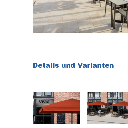
h
l
Details und Varianten