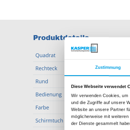
Produktdetails
Quadrat
max.
Rechteck
max.
Zustimmung
Rund
max.
Diese Webseite verwendet 
Bedienung
Kurb
Wir verwenden Cookies, um I
und die Zugriffe auf unsere 
Farbe
über 
Website an unsere Partner fü
möglicherweise mit weiteren
Schirmtuch
über 
der Dienste gesammelt habe