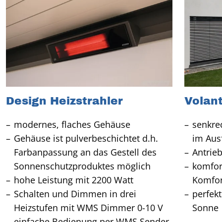
Design Heizstrahler
Volant
modernes, flaches Gehäuse
senkre
Gehäuse ist pulverbeschichtet d.h.
im Ausf
Farbanpassung an das Gestell des
Antrie
Sonnenschutzproduktes möglich
komfor
hohe Leistung mit 2200 Watt
Komfor
Schalten und Dimmen in drei
perfekt
Heizstufen mit WMS Dimmer 0-10 V
Sonne
einfache Bedienung per WMS Sender