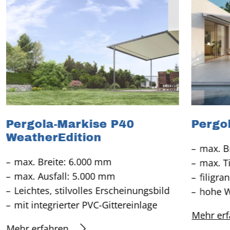
Pergola-Markise P40
Pergo
WeatherEdition
max. B
max. Breite: 6.000 mm
max. T
max. Ausfall: 5.000 mm
filigra
Leichtes, stilvolles Erscheinungsbild
hohe W
mit integrierter PVC-Gittereinlage
Mehr erf
Mehr erfahren