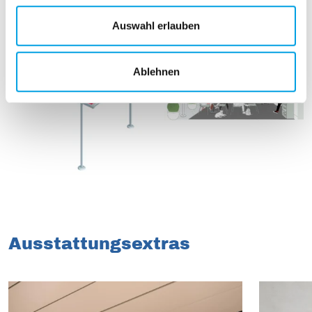
u
s
Auswahl erlauben
w
a
Ablehnen
h
l
Ausstattungsextras