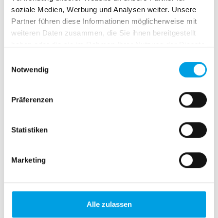
soziale Medien, Werbung und Analysen weiter. Unsere
Partner führen diese Informationen möglicherweise mit
weiteren Daten zusammen, die Sie ihnen bereitgestellt
haben oder die sie im Rahmen Ihrer Nutzung der Dienste
gesammelt haben.
E
Notwendig
i
n
w
Präferenzen
i
l
l
Statistiken
i
g
Marketing
u
n
g
s
Alle zulassen
a
Details und Varianten